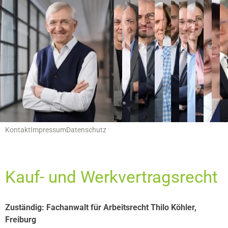
Hauptnavigation
Leistungen
Servicemenu
Kontakt
Impressum
Datenschutz
Kauf- und Werkvertragsrecht
Zuständig: Fachanwalt für Arbeitsrecht Thilo Köhler,
Freiburg