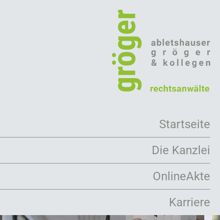
Direkt
zum
Inhalt
Startseite
Die Kanzlei
Arbeitsweise
OnlineAkte
Rechtsanwälte
Karriere
Mandanten
Kooperationen