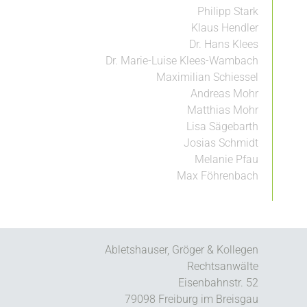
Philipp Stark
Klaus Hendler
Dr. Hans Klees
Dr. Marie-Luise Klees-Wambach
Maximilian Schiessel
Andreas Mohr
Matthias Mohr
Lisa Sägebarth
Josias Schmidt
Melanie Pfau
Max Föhrenbach
Abletshauser, Gröger & Kollegen
Rechtsanwälte
Eisenbahnstr. 52
79098 Freiburg im Breisgau