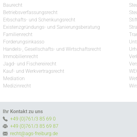
Baurecht
Ste
Betriebsverfassungsrecht
Ste
Erbschafts- und Schenkungsrecht
Sti
Existenzgründungs- und Sanierungsberatung
Str
Familienrecht
Tra
Forderungsinkasso
Unt
Handels-, Gesellschafts- und Wirtschaftsrecht
Urh
Immobilienrecht
Ver
Jagd- und Fischereirecht
Ver
Kauf- und Werkvertragsrecht
WE
Mediation
Wet
Medizinrecht
Wir
Ihr Kontakt zu uns
+49 (0)761/3 85 69 0
+49 (0)761/3 85 69 87
recht@ags-freiburg.de