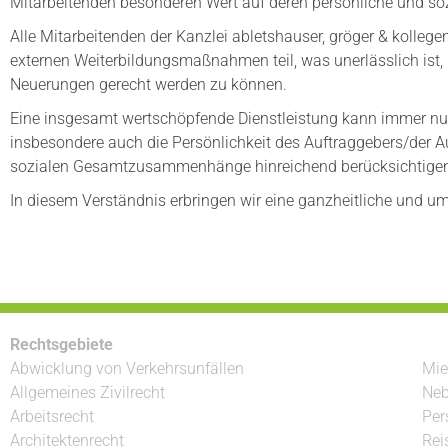
Mitarbeitenden besonderen Wert auf deren persönliche und s
Alle Mitarbeitenden der Kanzlei abletshauser, gröger & kolle
externen Weiterbildungsmaßnahmen teil, was unerlässlich is
Neuerungen gerecht werden zu können.
Eine insgesamt wertschöpfende Dienstleistung kann immer nu
insbesondere auch die Persönlichkeit des Auftraggebers/der Au
sozialen Gesamtzusammenhänge hinreichend berücksichtige
In diesem Verständnis erbringen wir eine ganzheitliche und u
Rechtsgebiete
Abwicklung von Verkehrsunfällen
Mie
Allgemeines Zivilrecht
Neb
Arbeitsrecht
Per
Architektenrecht
Rei