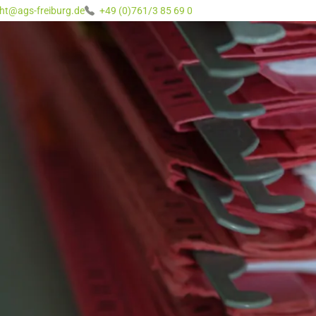
ht@ags-freiburg.de
+49 (0)761/3 85 69 0