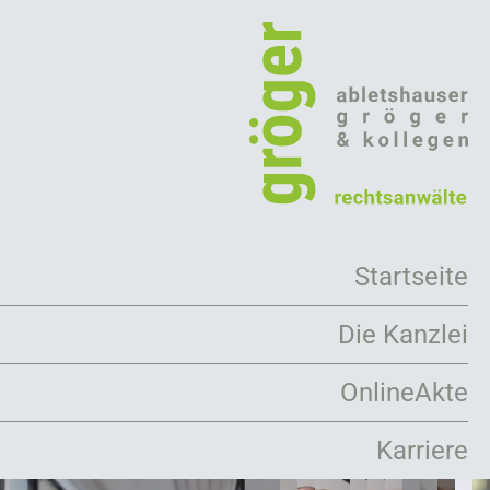
Direkt
zum
Inhalt
Startseite
Die Kanzlei
Arbeitsweise
OnlineAkte
Rechtsanwälte
Karriere
Mandanten
Kooperationen