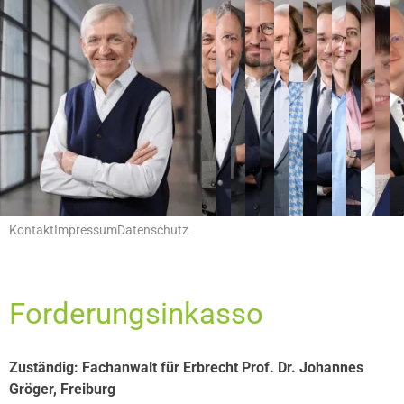
Hauptnavigation
Leistungen
Servicemenu
Kontakt
Impressum
Datenschutz
Forderungsinkasso
Zuständig: Fachanwalt für Erbrecht Prof. Dr. Johannes
Gröger, Freiburg