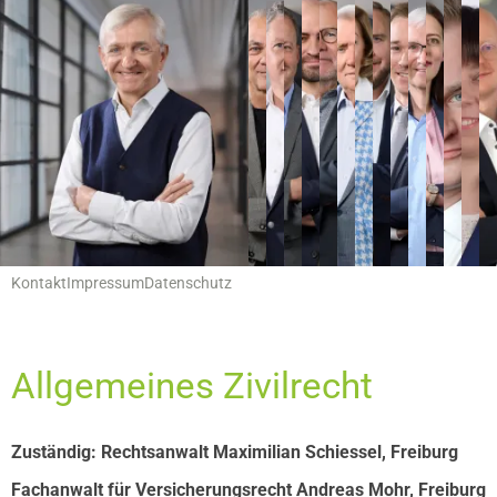
Hauptnavigation
Leistungen
Servicemenu
Kontakt
Impressum
Datenschutz
Allgemeines Zivilrecht
Zuständig: Rechtsanwalt Maximilian Schiessel, Freiburg
Fachanwalt für Versicherungsrecht Andreas Mohr, Freiburg