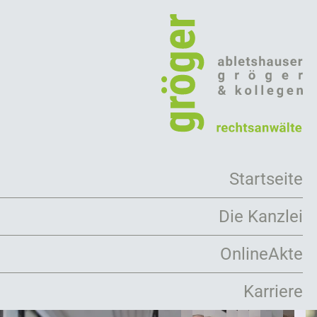
Direkt
zum
Inhalt
Startseite
Die Kanzlei
Arbeitsweise
OnlineAkte
Rechtsanwälte
Karriere
Mandanten
Kooperationen