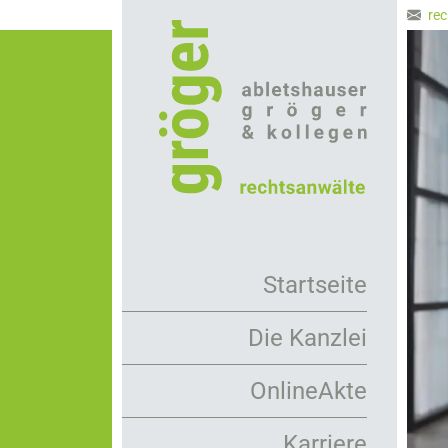
Direkt
rec
zum
Inhalt
Startseite
Die Kanzlei
Arbeitsweise
OnlineAkte
Rechtsanwälte
Karriere
Mandanten