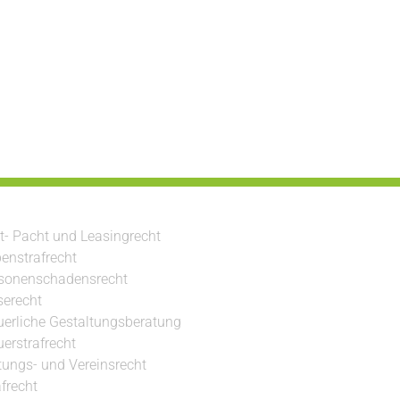
t- Pacht und Leasingrecht
enstrafrecht
sonenschadensrecht
serecht
uerliche Gestaltungsberatung
uerstrafrecht
ftungs- und Vereinsrecht
afrecht