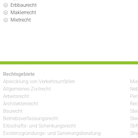
Erbbaurecht
Maklerrecht
Mietrecht
Rechtsgebiete
Abwicklung von Verkehrsunfällen
Mie
Allgemeines Zivilrecht
Neb
Arbeitsrecht
Per
Architektenrecht
Rei
Baurecht
Ste
Betriebsverfassungsrecht
Ste
Erbschafts- und Schenkungsrecht
Sti
Existenzgründungs- und Sanierungsberatung
Str