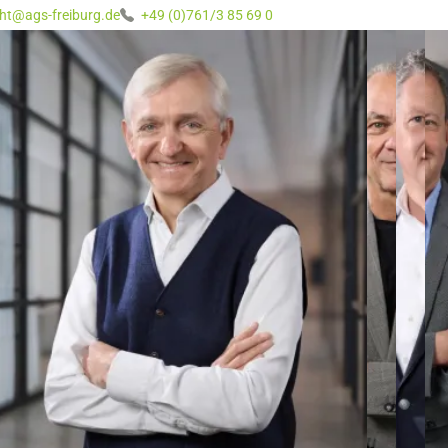
ht@ags-freiburg.de
+49 (0)761/3 85 69 0